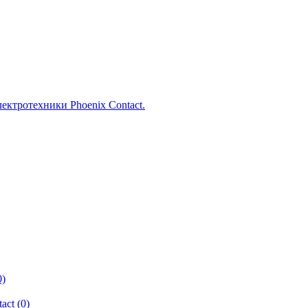
0)
ct (0)