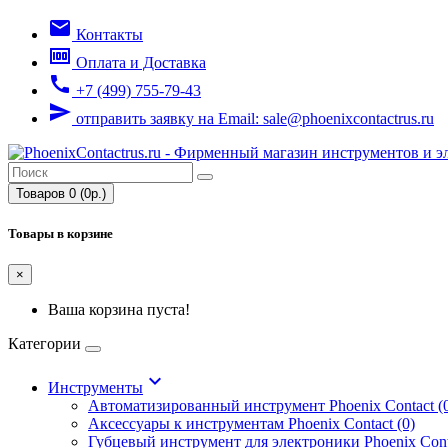
email
Контакты
money
Оплата и Доставка
call
+7 (499) 755-79-43
send
отправить заявку на Email: sale@phoenixcontactrus.ru
Товаров 0 (0р.)
Товары в корзине
×
Ваша корзина пуста!
Категории
keyboard_arrow_down
Инструменты
Автоматизированный инструмент Phoenix Contact (
Аксессуары к инструментам Phoenix Contact (0)
Губцевый инструмент для электроники Phoenix Conta