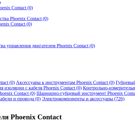
)
ix Contact (0)
ва Phoenix Contact (0)
nix Contact (0)
 управления двигателем Phoenix Contact (0)
act (0)
Аксессуары к инструментам Phoenix Contact (0)
Губцевый
 изоляции с кабеля Phoenix Contact (0)
Контрольно-измерительны
enix Contact (0)
Шарнирно-губцевый инструмент Phoenix Contac
абели и провода (0)
Электрокомпоненты и аксессуары (726)
ля Phoenix Contact