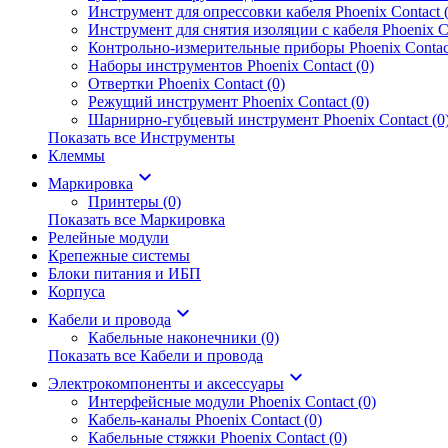
Инструмент для опрессовки кабеля Phoenix Contact (
Инструмент для снятия изоляции с кабеля Phoenix Co
Контрольно-измерительные приборы Phoenix Contact
Наборы инструментов Phoenix Contact (0)
Отвертки Phoenix Contact (0)
Режущий инструмент Phoenix Contact (0)
Шарнирно-губцевый инструмент Phoenix Contact (0
Показать все Инструменты
Клеммы
keyboard_arrow_down
Маркировка
Принтеры (0)
Показать все Маркировка
Релейные модули
Крепежные системы
Блоки питания и ИБП
Корпуса
keyboard_arrow_down
Кабели и провода
Кабельные наконечники (0)
Показать все Кабели и провода
keyboard_arrow_down
Электрокомпоненты и аксессуары
Интерфейсные модули Phoenix Contact (0)
Кабель-каналы Phoenix Contact (0)
Кабельные стяжки Phoenix Contact (0)