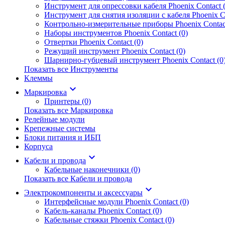
Инструмент для опрессовки кабеля Phoenix Contact (
Инструмент для снятия изоляции с кабеля Phoenix Co
Контрольно-измерительные приборы Phoenix Contact
Наборы инструментов Phoenix Contact (0)
Отвертки Phoenix Contact (0)
Режущий инструмент Phoenix Contact (0)
Шарнирно-губцевый инструмент Phoenix Contact (0
Показать все Инструменты
Клеммы
keyboard_arrow_down
Маркировка
Принтеры (0)
Показать все Маркировка
Релейные модули
Крепежные системы
Блоки питания и ИБП
Корпуса
keyboard_arrow_down
Кабели и провода
Кабельные наконечники (0)
Показать все Кабели и провода
keyboard_arrow_down
Электрокомпоненты и аксессуары
Интерфейсные модули Phoenix Contact (0)
Кабель-каналы Phoenix Contact (0)
Кабельные стяжки Phoenix Contact (0)