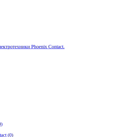
0)
ct (0)