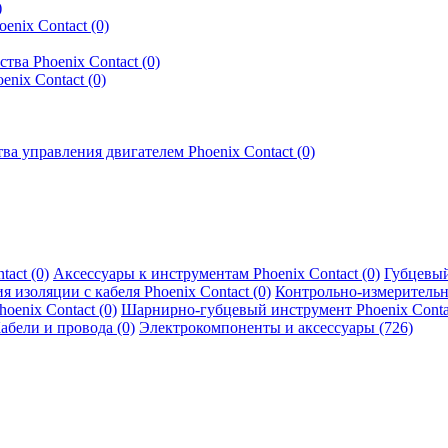
)
ix Contact (0)
ва Phoenix Contact (0)
nix Contact (0)
 управления двигателем Phoenix Contact (0)
act (0)
Аксессуары к инструментам Phoenix Contact (0)
Губцевый
 изоляции с кабеля Phoenix Contact (0)
Контрольно-измерительны
enix Contact (0)
Шарнирно-губцевый инструмент Phoenix Contac
абели и провода (0)
Электрокомпоненты и аксессуары (726)