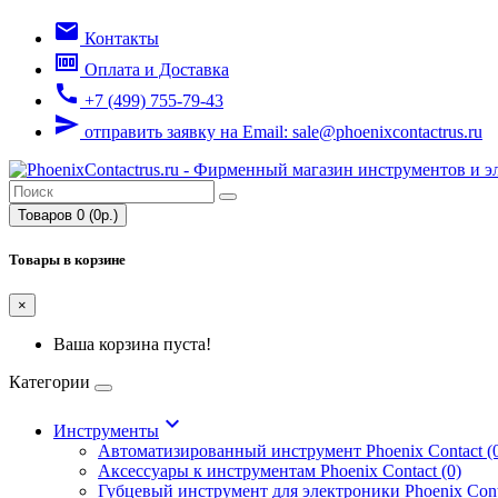
email
Контакты
money
Оплата и Доставка
call
+7 (499) 755-79-43
send
отправить заявку на Email: sale@phoenixcontactrus.ru
Товаров 0 (0р.)
Товары в корзине
×
Ваша корзина пуста!
Категории
keyboard_arrow_down
Инструменты
Автоматизированный инструмент Phoenix Contact (
Аксессуары к инструментам Phoenix Contact (0)
Губцевый инструмент для электроники Phoenix Conta