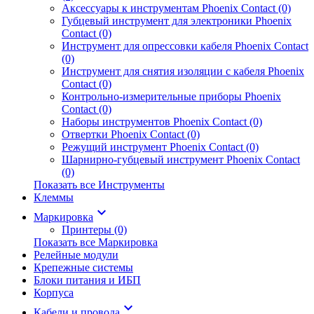
Аксессуары к инструментам Phoenix Contact (0)
Губцевый инструмент для электроники Phoenix
Contact (0)
Инструмент для опрессовки кабеля Phoenix Contact
(0)
Инструмент для снятия изоляции с кабеля Phoenix
Contact (0)
Контрольно-измерительные приборы Phoenix
Contact (0)
Наборы инструментов Phoenix Contact (0)
Отвертки Phoenix Contact (0)
Режущий инструмент Phoenix Contact (0)
Шарнирно-губцевый инструмент Phoenix Contact
(0)
Показать все Инструменты
Клеммы
keyboard_arrow_down
Маркировка
Принтеры (0)
Показать все Маркировка
Релейные модули
Крепежные системы
Блоки питания и ИБП
Корпуса
keyboard_arrow_down
Кабели и провода