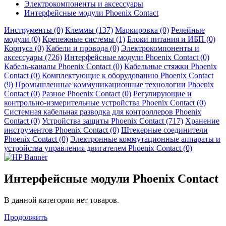
Электрокомпоненты и аксессуары
Интерфейсные модули Phoenix Contact
Инструменты (0)
Клеммы (137)
Маркировка (0)
Релейные
модули (0)
Крепежные системы (1)
Блоки питания и ИБП (0)
Корпуса (0)
Кабели и провода (0)
Электрокомпоненты и
аксессуары (726)
Интерфейсные модули Phoenix Contact (0)
Кабель-каналы Phoenix Contact (0)
Кабельные стяжки Phoenix
Contact (0)
Комплектующие к оборудованию Phoenix Contact
(9)
Промышленные коммуникационные технологии Phoenix
Contact (0)
Разное Phoenix Contact (0)
Регулирующие и
контрольно-измерительные устройства Phoenix Contact (0)
Системная кабельная разводка для контроллеров Phoenix
Contact (0)
Устройства защиты Phoenix Contact (717)
Хранение
инструментов Phoenix Contact (0)
Штекерные соединители
Phoenix Contact (0)
Электронные коммутационные аппараты и
устройства управления двигателем Phoenix Contact (0)
Интерфейсные модули Phoenix Contact
В данной категории нет товаров.
Продолжить