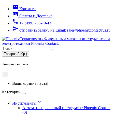
email
Контакты
money
Оплата и Доставка
call
+7 (499) 755-79-43
send
отправить заявку на Email: sale@phoenixcontactrus.ru
Товаров 0 (0р.)
Товары в корзине
×
Ваша корзина пуста!
Категории
keyboard_arrow_down
Инструменты
Автоматизированный инструмент Phoenix Contact
(0)