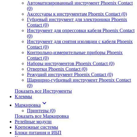
Автоматизированный инструмент Phoenix Contact
(0)
Аксессуары к инструментам Phoenix Contact (0)
Губцевый инструмент для электроники Phoenix
Contact (0)
Инструмент для опрессовки кабеля Phoenix Contact
(0)
Инструмент для снятия изоляции с кабеля Phoenix
Contact (0)
Контрольно-измерительные приборы Phoenix
Contact (0)
Наборы инструментов Phoenix Contact (0)
Отвертки Phoenix Contact (0)
Режущий инструмент Phoenix Contact (0)
Шарнирно-губцевый инструмент Phoenix Contact
(0)
Показать все Инструменты
Клеммы
keyboard_arrow_down
Маркировка
Принтеры (0)
Показать все Маркировка
Релейные модули
Крепежные системы
Блоки питания и ИБП