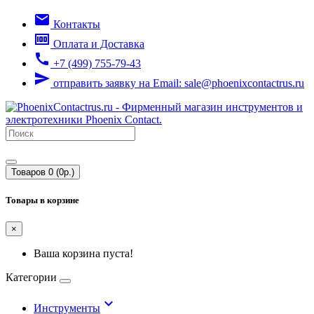
email
Контакты
money
Оплата и Доставка
call
+7 (499) 755-79-43
send
отправить заявку на Email: sale@phoenixcontactrus.ru
Товаров 0 (0р.)
Товары в корзине
×
Ваша корзина пуста!
Категории
keyboard_arrow_down
Инструменты